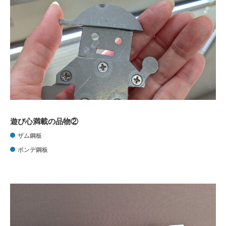
遊び心満載の品物②
ザム鋼板
ボンデ鋼板