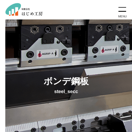
ボンデ鋼板
steel_secc