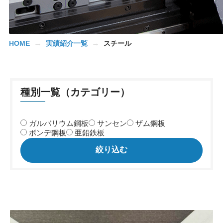
→
→
HOME
実績紹介一覧
スチール
種別一覧（カテゴリー）
ガルバリウム鋼板
サンセン
ザム鋼板
ボンデ鋼板
亜鉛鉄板
絞り込む