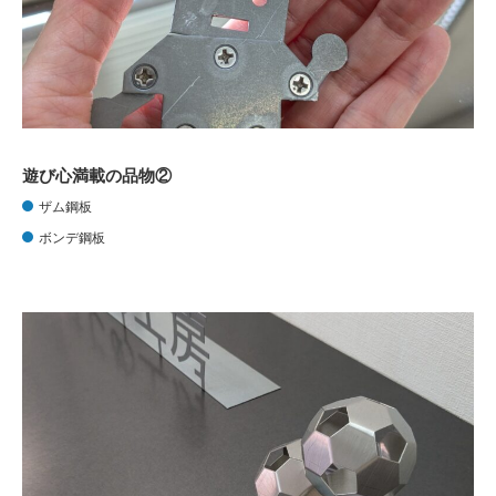
遊び心満載の品物②
ザム鋼板
ボンデ鋼板