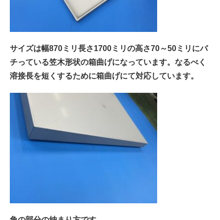
サイズは幅
870
ミリ長さ
1700
ミリの高さ
70
～
50
ミリにバ
チっている笠木形状の箱曲げになっています。なるべく
溶接長を短くするために箱曲げにて対応しています。
角の部分の納まり方です。