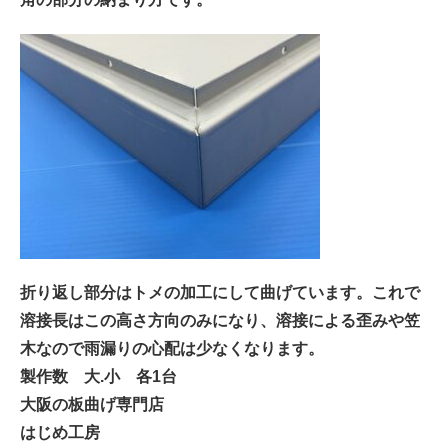
折り返し部分はトメの加工にして曲げています。これで
溶接長はこの高さ方向のみになり、溶接による歪みや笠
木なので雨漏りの心配は少なくなります。
製作数 大
.
小 各
1
台
大阪の板曲げ専門店
はじめ工房