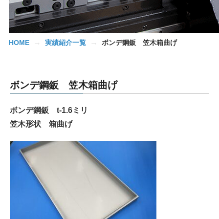
→
→
HOME
実績紹介一覧
ボンデ鋼鈑 笠木箱曲げ
ボンデ鋼鈑 笠木箱曲げ
ボンデ鋼鈑
t-1.6
ミリ
笠木形状 箱曲げ