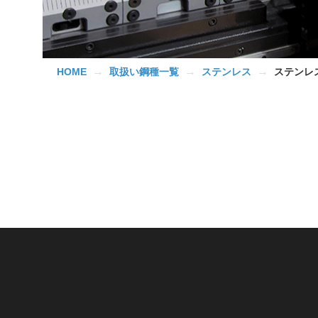
→
→
→
HOME
取扱い鋼種一覧
ステンレス
ステンレス