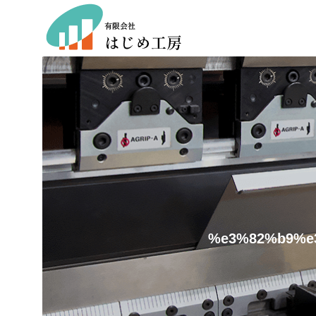
%e3%82%b9%e