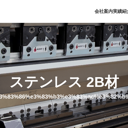
会社案内
実績紹
ステンレス 2B材
3%83%86%e3%83%b3%e3%83%ac%e3%82%b9