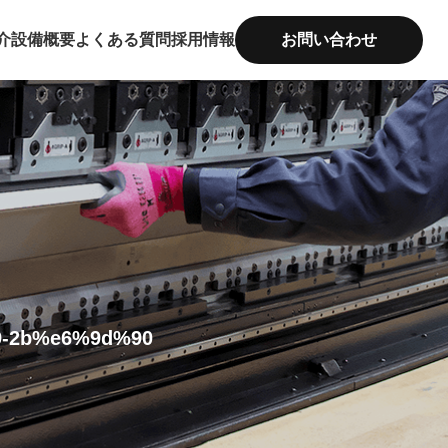
介
設備概要
よくある質問
採用情報
お問い合わせ
-2b%e6%9d%90